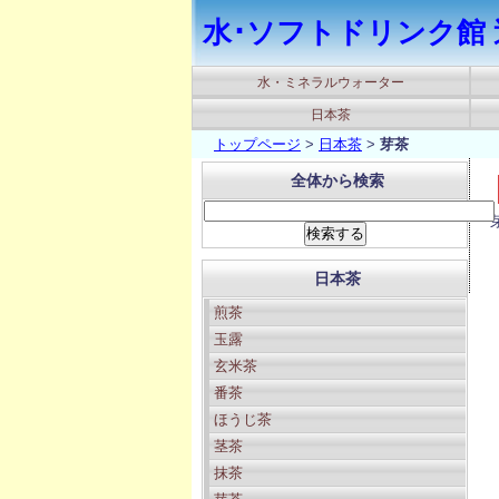
水･ソフトドリンク館 
水・ミネラルウォーター
日本茶
トップページ
>
日本茶
>
芽茶
全体から検索
日本茶
煎茶
玉露
玄米茶
番茶
ほうじ茶
茎茶
抹茶