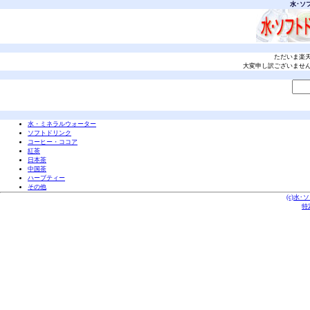
水･ソ
ただいま楽
大変申し訳ございませ
水・ミネラルウォーター
ソフトドリンク
コーヒー・ココア
紅茶
日本茶
中国茶
ハーブティー
その他
(c)水
特