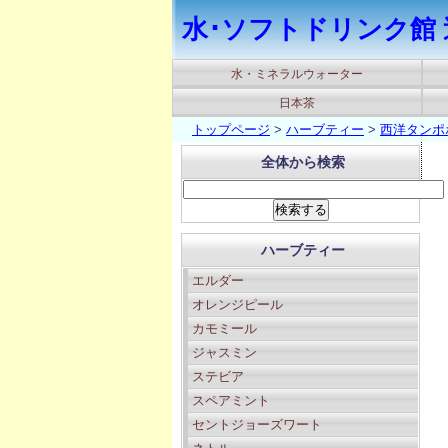
水･ソフトドリンク館 
水・ミネラルウォーター
日本茶
トップページ
>
ハーブティー
>
西洋タンポ
全体から検索
ハーブティー
エルダー
オレンジピール
カモミール
ジャスミン
ステビア
スペアミント
セントジョーズワート