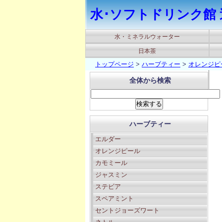
水･ソフトドリンク館 
水・ミネラルウォーター
日本茶
トップページ
>
ハーブティー
>
オレンジピ
全体から検索
ハーブティー
エルダー
オレンジピール
カモミール
ジャスミン
ステビア
スペアミント
セントジョーズワート